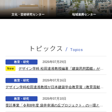
文化・芸術研究センター
地域連携センター
トピックス
Topics
2026年07月29日
教育・研究
デザイン学科 松田達准教授編著『建築思想図鑑』が中国語（繁体字）に翻訳され台湾で刊行されました
2026年07月16日
教育・研究
デザイン学科松田達准教授が日本建築学会教育賞（教育貢献）受賞を報告するため、石川県知事及び金沢市長を表敬訪問しました
2026年07月10日
教育・研究
受託事業「令和8年度 袋井幸浦の丘プロジェクト」の一環として「第35回浅羽海岸クリーン作戦」を学生たちが取材しました