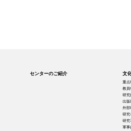
センターのご紹介
文
重点
教員
研究
出版
外部
研究
研究
軍事