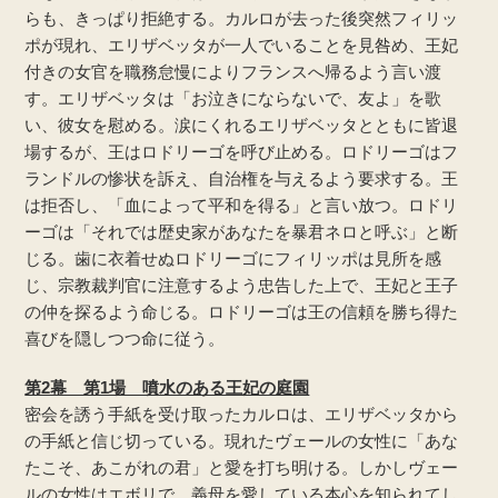
らも、きっぱり拒絶する。カルロが去った後突然フィリッ
ポが現れ、エリザベッタが一人でいることを見咎め、王妃
付きの女官を職務怠慢によりフランスへ帰るよう言い渡
す。エリザベッタは「お泣きにならないで、友よ」を歌
い、彼女を慰める。涙にくれるエリザベッタとともに皆退
場するが、王はロドリーゴを呼び止める。ロドリーゴはフ
ランドルの惨状を訴え、自治権を与えるよう要求する。王
は拒否し、「血によって平和を得る」と言い放つ。ロドリ
ーゴは「それでは歴史家があなたを暴君ネロと呼ぶ」と断
じる。歯に衣着せぬロドリーゴにフィリッポは見所を感
じ、宗教裁判官に注意するよう忠告した上で、王妃と王子
の仲を探るよう命じる。ロドリーゴは王の信頼を勝ち得た
喜びを隠しつつ命に従う。
第2幕 第1場 噴水のある王妃の庭園
密会を誘う手紙を受け取ったカルロは、エリザベッタから
の手紙と信じ切っている。現れたヴェールの女性に「あな
たこそ、あこがれの君」と愛を打ち明ける。しかしヴェー
ルの女性はエボリで、義母を愛している本心を知られてし