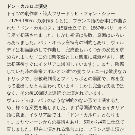
ドン・カルロ上演史
ドイツの劇作家・詩人フリードリヒ・フォン・シラー
（1759-1805）の原作をもとに、フランス語の台本に作曲さ
れた「ドン・カルロス」は5幕仕立てで、1867年パリ・オペ
ラ座で初演されました。しかし初演は失敗。原因はいろい
ろありました。パリ・オペラ座特有の制約もあり、ヴェル
ディは相当譲歩して作曲し、完成後もいくつかの変更を求
められました（この旧態依然とした態度に嫌気がさし、彼
は初演後すぐにイタリアに帰国しています）。また、臨席
していた時の皇帝ナポレオン3世の妻ウジェニーは敬虔なカ
トリックで、宗教裁判長とフィリッポとの場面で、席を立
って退出したとも言われています。しかし完全な失敗では
なく、その後10回以上連続で上演されています。
ヴェルディは、パリのような制約のない形で上演するた
め、様々な変更を施しました。まず母国語であるイタリア
語に変更。イタリア語では、「ドン・カルロ」となりま
す。またウィーンからの要請もあり、5幕から4幕に仕立て
直しました。現在上演される場合には、フランス語上演か