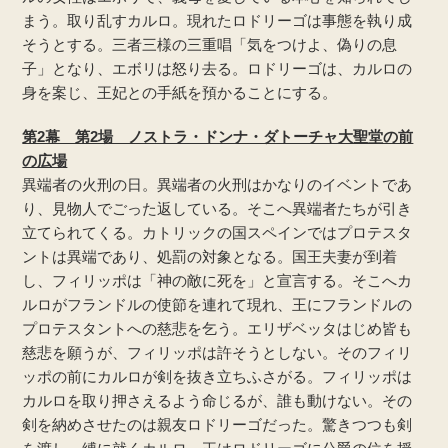
まう。取り乱すカルロ。現れたロドリーゴは事態を執り成
そうとする。三者三様の三重唱「気をつけよ、偽りの息
子」となり、エボリは怒り去る。ロドリーゴは、カルロの
身を案じ、王妃との手紙を預かることにする。
第2幕 第2場 ノストラ・ドンナ・ダトーチャ大聖堂の前
の広場
異端者の火刑の日。異端者の火刑はかなりのイベントであ
り、見物人でごった返している。そこへ異端者たちが引き
立てられてくる。カトリックの国スペインではプロテスタ
ントは異端であり、処罰の対象となる。国王夫妻が到着
し、フィリッポは「神の敵に死を」と宣言する。そこへカ
ルロがフランドルの使節を連れて現れ、王にフランドルの
プロテスタントへの慈悲を乞う。エリザベッタはじめ皆も
慈悲を願うが、フィリッポは許そうとしない。そのフィリ
ッポの前にカルロが剣を抜き立ちふさがる。フィリッポは
カルロを取り押さえるよう命じるが、誰も動けない。その
剣を納めさせたのは親友ロドリーゴだった。驚きつつも剣