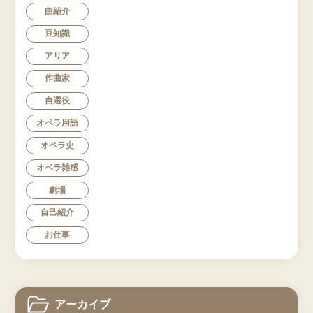
曲紹介
豆知識
アリア
作曲家
自選役
オペラ用語
オペラ史
オペラ雑感
劇場
自己紹介
お仕事
アーカイブ