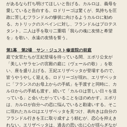
があるなら打ち明けてほしいと告げる。カルロは、義母を
愛していると告白する。ロドリーゴは驚くが、気持ちを圧
政に苦しむフランドルの惨状に向けるようカルロに勧め
る。カトリックのスペインに対し、フランドルはプロテス
タント。二人は手を取り二重唱「我らの魂に友情と希望
を」を歌い、永遠の友情を誓う。
第1幕 第2場 サン・ジュスト修道院の前庭
庭で女官たちが王妃登場を待っている間、エボリ公女が
「美しいサラセンの宮殿の庭に（ヴェールの歌）」を歌
い、座を盛り上げる。王妃エリザベッタが登場するので、
皆うやうやしく迎える。ロドリーゴが現れ、エリザベッタ
に「フランスのお母上からの手紙」を手渡すと同時に、カ
ルロからの手紙も渡す。続いて「カルロは苦しい日々を送
っている」と会いたがっていることをほのめかす。エボリ
は、カルロが自分への恋に悩んでいると勘違いする。そこ
に現れたカルロはエリザベッタを見つけ、表向きは自分の
フランドル行きを王に取り成すよう頼むが、恋心を抑えき
れない。エリザベッタは、過去の思い出に心が揺らぎなが