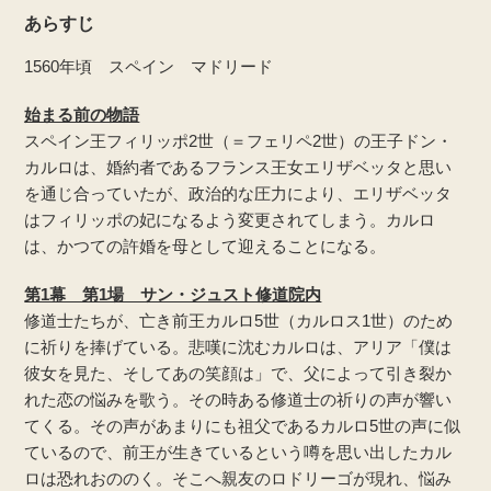
あらすじ
1560年頃 スペイン マドリード
始まる前の物語
スペイン王フィリッポ2世（＝フェリペ2世）の王子ドン・
カルロは、婚約者であるフランス王女エリザベッタと思い
を通じ合っていたが、政治的な圧力により、エリザベッタ
はフィリッポの妃になるよう変更されてしまう。カルロ
は、かつての許婚を母として迎えることになる。
第1幕 第1場 サン・ジュスト修道院内
修道士たちが、亡き前王カルロ5世（カルロス1世）のため
に祈りを捧げている。悲嘆に沈むカルロは、アリア「僕は
彼女を見た、そしてあの笑顔は」で、父によって引き裂か
れた恋の悩みを歌う。その時ある修道士の祈りの声が響い
てくる。その声があまりにも祖父であるカルロ5世の声に似
ているので、前王が生きているという噂を思い出したカル
ロは恐れおののく。そこへ親友のロドリーゴが現れ、悩み