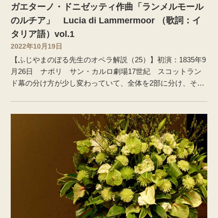
ガエターノ・ドニゼッティ作曲「ランメルモール
のルチア」 Lucia di Lammermoor （歌詞：イ
タリア語）vol.1
2022年10月19日
【ふじやまのぼる先生のオペラ解説（25）】初演：1835年9
月26日 ナポリ サン・カルロ劇場17世紀 スコットラン
ド幕の分け方が少し変わっていて、全体を2部に分け、それ
ぞれ副題がついています。第2部は第1幕と第2幕に分かれて
います。物語が始まる前の物語 スコットランドにあるラン
マームア（イタリア語では、ランメルモール）地方。現在
はアシュトン家当主エンリーコが領主を務めている。レー
ヴェンスウッド城はかつてレーヴェンスウッド家の居城で
あったが、対立するアシュトン家との抗争に敗れ、城主は
エンリーコにより殺され、現在はアシュトン家の居城とな
っていた。城主であった父を殺されたエドガルドは、彼に
唯一残