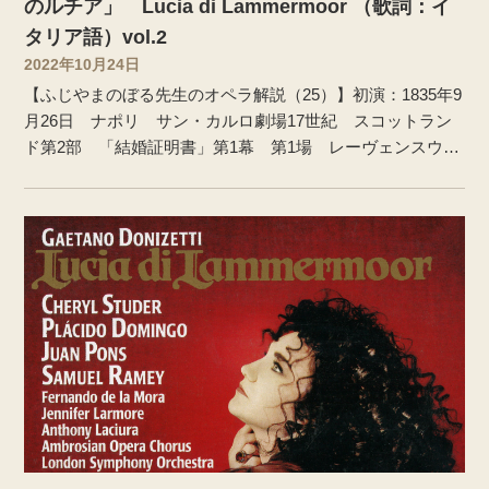
のルチア」 Lucia di Lammermoor （歌詞：イ
タリア語）vol.2
2022年10月24日
【ふじやまのぼる先生のオペラ解説（25）】初演：1835年9
月26日 ナポリ サン・カルロ劇場17世紀 スコットラン
ド第2部 「結婚証明書」​第1幕 第1場 レーヴェンスウッ
ド城内のエンリーコの部屋 エンリーコはルチアの結婚を進
めているが、ルチアに拒否されることを恐れている。部下
に命じ、エドガルドからの手紙をすべて奪い、ルチアのも
とに届かないようにし、エドガルドが心変わりしたという
偽の手紙を用意させる。ルチアが現れ、二重唱「恐れに色
を失うならば」となり、お互いに自分の言い分を歌う。エ
ンリーコに結婚するよう迫られたルチアは、すでに誓った
人があると訴える。これでもかと、エドガルドの心変わり
の手紙