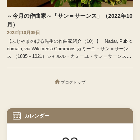
～今月の作曲家～「サン＝サーンス」（2022年10
月）
2022年10月09日
【ふじやまのぼる先生の作曲家紹介（10）】 Nadar, Public
domain, via Wikimedia Commons カミーユ・サン＝サーン
ス （1835－1921）シャルル・カミーユ・サン＝サーンス
（Charles Camille Saint-Saëns）は1835年10月9日にパリで
生まれたフランスの作曲家です。父はフランス内務省の官
吏であったジャック＝ジョゼフ＝ヴィクトル・サン＝サー
ブログトップ
ンス（1798-1835）、母はフランソワーズ＝クレマンス（旧
姓コリン）で、二人の一人息子でした。生まれて間もなく
父が結核で他界。大叔母であるシャルロット
カレンダー