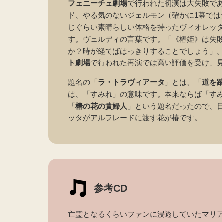
フェニーチェ劇場
で行われた初演は大失敗で
ド、やる気のないジェルモン（確かに1幕で
じぐらい素晴らしい体格を持ったヴィオレッ
す。ヴェルディの言葉です。「《椿姫》は失
か？時が経てばはっきりすることでしょう」。
ト劇場
で行われた再演では高い評価を受け、
題名の「
ラ・トラヴィアータ
」とは、「
道を
は、「すみれ」の意味です。本来ならば「す
「
椿の花の貴婦人
」という題名だったので、
ッタがアルフレードに渡す花が椿です。
参考CD
亡霊となるくらいファンに浸透していたマリ