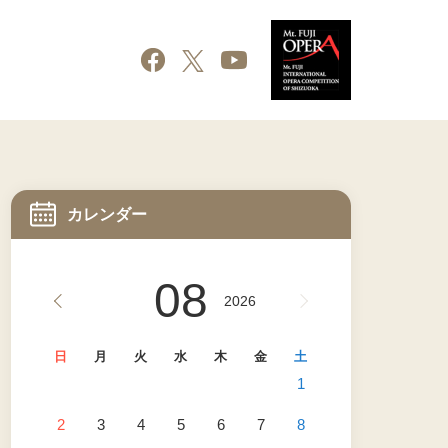
カレンダー
08
2026
日
月
火
水
木
金
土
1
2
3
4
5
6
7
8