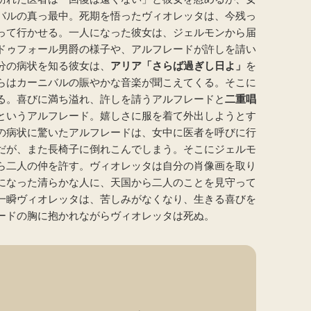
バルの真っ最中。死期を悟ったヴィオレッタは、今残っ
って行かせる。一人になった彼女は、ジェルモンから届
ドゥフォール男爵の様子や、アルフレードが許しを請い
分の病状を知る彼女は、
アリア「さらば過ぎし日よ」
を
らはカーニバルの賑やかな音楽が聞こえてくる。そこに
る。喜びに満ち溢れ、許しを請うアルフレードと
二重唱
というアルフレード。嬉しさに服を着て外出しようとす
の病状に驚いたアルフレードは、女中に医者を呼びに行
だが、また長椅子に倒れこんでしまう。そこにジェルモ
ら二人の仲を許す。ヴィオレッタは自分の肖像画を取り
になった清らかな人に、天国から二人のことを見守って
一瞬ヴィオレッタは、苦しみがなくなり、生きる喜びを
ードの胸に抱かれながらヴィオレッタは死ぬ。