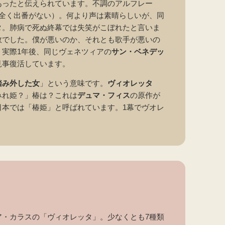
あったと伝えられています。不調のアルフレー
は全く出番がない）。何より声は素晴らしいが、同
タ。肺病で死ぬ終幕では失笑がこぼれたと言いま
敗でした。僕が悪いのか、それとも歌手が悪いの
実際1年後、同じヴェネツィアの
サン・ベネデッ
見事復活しています。
踏み外した女
」という意味です。
ヴィオレッタ
みれ姫？」椿は？これは
デュマ・フィス
の原作が
日本では「椿姫」と呼ばれています。1幕でヴオレ
ア・カラスの「ヴィオレッタ」。少なくとも7種類