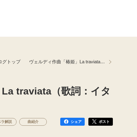
ログトップ
ヴェルディ作曲「椿姫」La traviata（歌詞：イタリア語） Vol.1
 traviata（歌詞：イタ
ペラ解説
曲紹介
シェア
ポスト