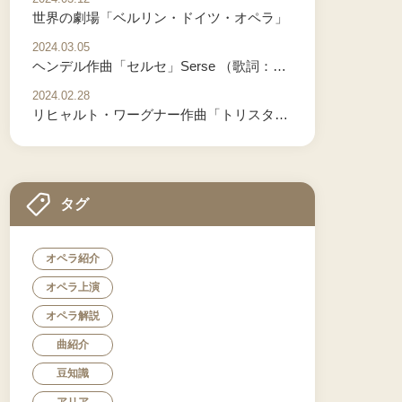
世界の劇場「ベルリン・ドイツ・オペラ」
2024.03.05
ヘンデル作曲「セルセ」Serse （歌詞：イタリア語）
2024.02.28
リヒャルト・ワーグナー作曲「トリスタンとイゾルデ」 Tristan und Isolde Vol.3
タグ
オペラ紹介
オペラ上演
オペラ解説
曲紹介
豆知識