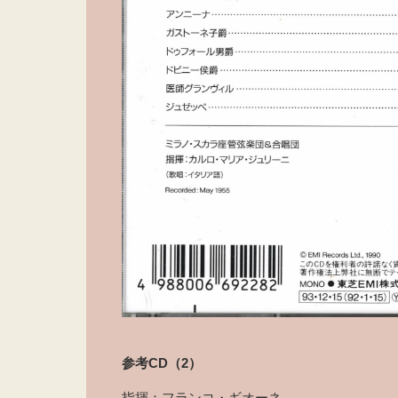
参考CD（2）
指揮：フランコ・ギオーネ