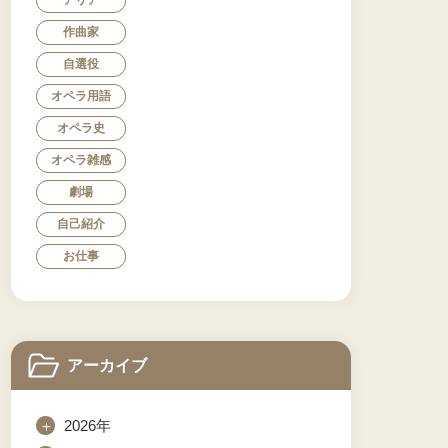
アリア
作曲家
自選役
オペラ用語
オペラ史
オペラ雑感
劇場
自己紹介
お仕事
アーカイブ
＋
2026年