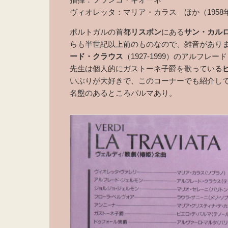
ヴィオレッタ：マリア・カラス ほか（1958
ポルトガルの首都
リスボン
にある
サン・カル
らも半世紀以上前のものなので、雑音があり
ード・クラウス
（1927-1999）のアルフ
先生は個人的にガストーネ子爵を歌っている
いぶりが大好きで、このコーナーでも紹介し
名盤のあるところパルマあり。