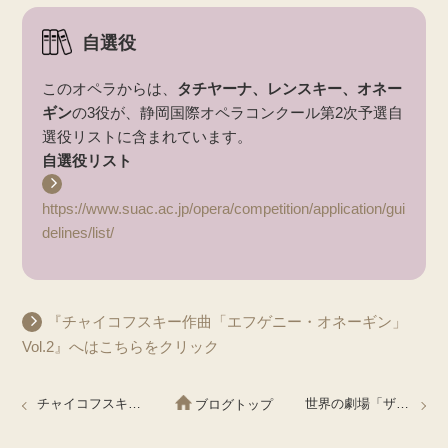
自選役
このオペラからは、
タチヤーナ、レンスキー、オネー
ギン
の3役が、静岡国際オペラコンクール第2次予選自
選役リストに含まれています。
自選役リスト​
https://www.suac.ac.jp/opera/competition/application/gui
delines/list/
『チャイコフスキー作曲「エフゲニー・オネーギン」
Vol.2』へはこちらをクリック
チャイコフスキー作曲「エフゲニー・オネーギン」 Евгений Онегин （歌詞：ロシア語）Vol.2
世界の劇場「ザクセン州立歌劇場」
ブログトップ