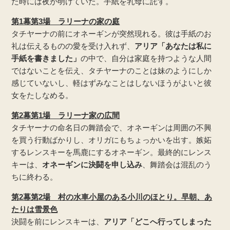
た時には夜が明けていた。手紙を乳母に託す。
第1幕第3場 ラリーナの家の庭
タチヤーナの前にオネーギンが突然現れる。彼は手紙のお
礼は伝えるものの愛を受け入れず、
アリア「あなたは私に
手紙を書きました」
の中で、自分は家庭を持つような人間
ではないことを伝え、タチヤーナのことは妹のようにしか
感じていないし、軽はずみなことはしないほうがよいと彼
女をたしなめる。
第2幕第1場 ラリーナ家の広間
タチヤーナの命名日の舞踏会で、オネーギンは周囲の不興
を買う行動ばかりし、オリガにもちょっかいを出す。嫉妬
するレンスキーを馬鹿にするオネーギン。最終的にレンス
キーは、
オネーギンに決闘を申し込み
、舞踏会は混乱のう
ちに終わる。
第2幕第2場 村の水車小屋のある小川のほとり。早朝、あ
たりは雪景色
決闘を前にレンスキーは、
アリア「どこへ行ってしまった