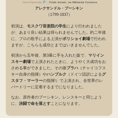
Orest Kiprensky
, Public domain, via Wikimedia Commons
アレクサンドル・プーシキン
（1799-1837）
初演は、
モスクワ音楽院の学生
により行われました
が、あまり良い結果は得られませんでした。約二年後
に、プロの歌手による上演が
ボリショイ劇場
で行われ
ますが、こちらも成功とまではいきませんでした。
初演から五年後、第3幕に手を入れた版で、
マリイン
スキー劇場
で上演されたときに、ようやく大成功をお
さめる事ができました。その後
プラハ
（チャイコフス
キー自身の指揮）や
ハンブルク
（ドイツ語訳による
グ
スタフ・マーラー
の指揮!）で上演され、全世界のレ
パートリーに定着するまでになりました。
なお、原作者のプーシキン。レンスキーと同じよう
に、
決闘で命を落とす
ことになります。