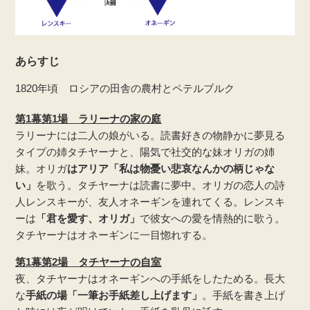
あらすじ
1820年頃 ロシアの田舎の農村とペテルブルク
第1幕第1場 ラリーナの家の庭
ラリーナには二人の娘がいる。読書好きの物静かに夢見る
タイプの姉タチヤーナと、陽気で社交的な妹オリガの姉
妹。オリガ
はアリア「私は物憂い悲哀なんかの柄じゃな
い」
を歌う。タチヤーナは読書に夢中。オリガの恋人の詩
人レンスキーが、友人オネーギンを連れてくる。レンスキ
ーは
「君を愛す、オリガ」
で彼女への愛を情熱的に歌う。
タチヤーナはオネーギンに一目惚れする。
第1幕第2場 タチヤーナの自室
夜、タチヤーナはオネーギンへの手紙をしたためる。長大
な
手紙の場「一筆お手紙差し上げます」
。手紙を書き上げ