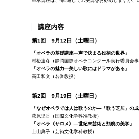
※本講座は、4回通しでの受講をお勧めしますが、
講座内容
第1回 9月12日（土曜日）
「オペラの基礎講座―声で決まる役柄の世界」
村柗達彦（静岡国際オペラコンクール実行委員会事
「オペラの魅力―美しい歌にはドラマがある」
高田和文（名誉教授）
第2回 9月19日（土曜日）
「なぜオペラでは人は歌うのか―「歌う芝居」の成
萩原里香（国際文化学科准教授）
「オペラ《サロメ》―世紀末芸術と頽廃の美学」
上山典子（芸術文化学科教授）