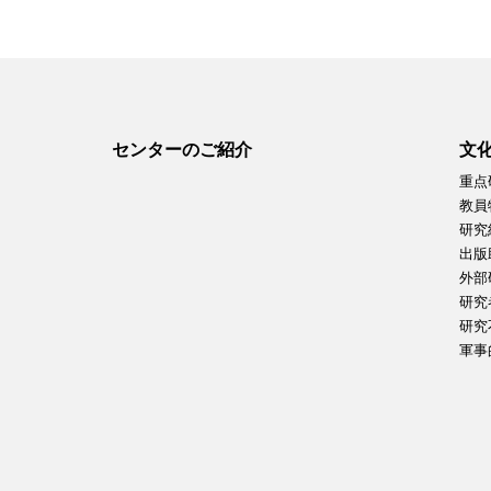
センターのご紹介
文
重点
教員
研究
出版
外部
研究
研究
軍事