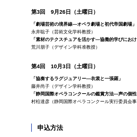
第3回 9月26日（土曜日）
「劇場芸術の境界線―オペラ劇場と初代帝国劇場」
永井聡子（芸術文化学科教授）
「素材のテクスチュアを活かす―協働的学びにおけ
荒川朋子（デザイン学科准教授）
第4回 10月3日（土曜日）
「協奏するラグジュアリー―衣裳と一張羅」
藤井尚子（デザイン学科教授）
「静岡国際オペラコンクールの鑑賞方法―声の個性
村柗達彦（静岡国際オペラコンクール実行委員会事
申込方法