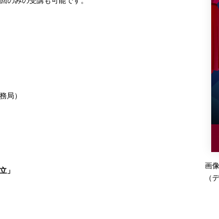
1回のみの受講も可能です。
務局）
画
立」
（