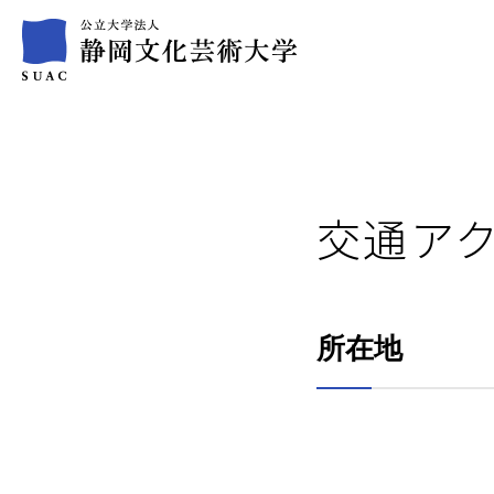
交通ア
所在地