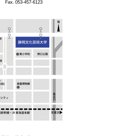
 Fax.
053-457-6123
。