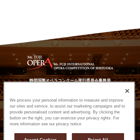
静岡国際オペラコンクール実行委員会事務局
〒430-8533 静岡県浜松市中央区中央2-1-1
静岡文化芸術大学内
TEL. 053-457-6446 FAX. 053-457-6447
We process your personal information to measure and improve
our sites and service, to assist our marketing campaigns and to
provide personalised content and advertising. By clicking the
サイトマップ
プライバシーポリシー
クッキーポリシー
button on the right, you can exercise your privacy rights. For
more information see our privacy notice
Accept Cookies
Reject All