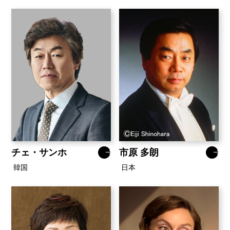
チェ・サンホ
市原 多朗
韓国
日本