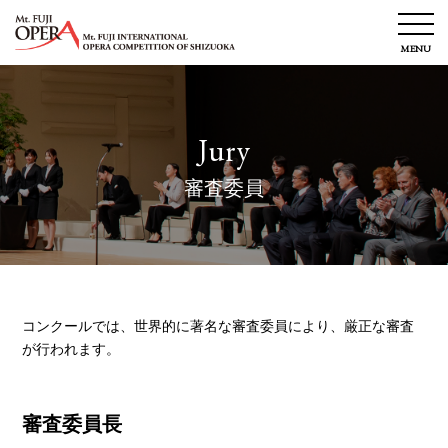
MENU
第10回コンクール
メ
Jury
静岡国際オペラコンクール
ニ
ュ
過去のコンクール
審査委員
ー
コンクール鑑賞ガイド
を
開
インフォメーション
閉
トピックス
コンクールでは、世界的に著名な審査委員により、厳正な審査
イベント
が行われます。
お問い合わせ
Special
審査委員長