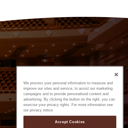
We process your personal information to measure and
improve our sites and service, to assist our marketing
campaigns and to provide personalised content and
advertising. By clicking the button on the right, you can
exercise your privacy rights. For more information see
our privacy notice
Accept Cookies