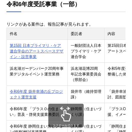
令和6年度受託事業（一部）
リンクがある案件は、報告記事が見られます。
件名
委託者
内容
第15回 日本プライマリ・ケア
一般財団法人日本
第15回日本
連合学会のアートスペースデザ
プライマリ・ケア
アートスペー
イン・設営事業
連合学会
浜名湖ガーデンパーク20周年事
浜名湖花博20周
令和5年度受
業デジタルイベント運営業務
年記念事業委員会
整備した体験
（県部会）
令和6年度 袋井幸浦の丘プロジ
袋井市（維持管理
「袋井幸浦の
ェクト運営支援
課）
討、図面監修
令和6年度 「プラスＯの住ま
静岡県（住まいづ
「プラスOの
い」普及・啓発支援業務委託
くり課）
援、イメージ
スクロールできます
令和6年度 静岡住まい方ビジョ
静岡県（住まいづ
「静岡住まい
ン(仮称)検討支援業務
くり課）
て、「静岡ら