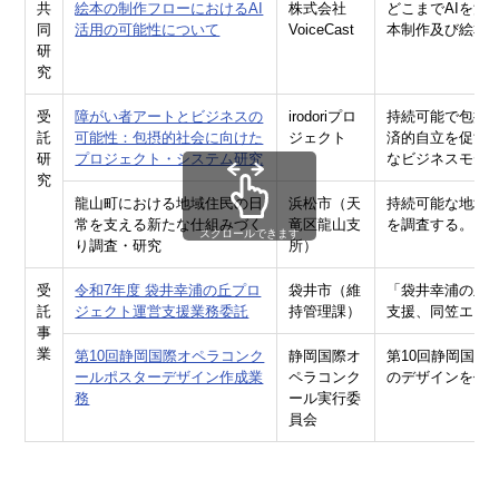
共
絵本の制作フローにおけるAI
株式会社
どこまでAIを
同
活用の可能性について
VoiceCast
本制作及び絵本
研
究
受
障がい者アートとビジネスの
irodoriプロ
持続可能で包摂
託
可能性：包摂的社会に向けた
ジェクト
済的自立を促す
研
プロジェクト・システム研究
なビジネスモデ
究
龍山町における地域住民の日
浜松市（天
持続可能な地域
常を支える新たな仕組みづく
竜区龍山支
を調査する。
スクロールできます
り調査・研究
所）
受
令和7年度 袋井幸浦の丘プロ
袋井市（維
「袋井幸浦の丘
託
ジェクト運営支援業務委託
持管理課）
支援、同笠エリ
事
業
第10回静岡国際オペラコンク
静岡国際オ
第10回静岡国
ールポスターデザイン作成業
ペラコンク
のデザインを作
務
ール実行委
員会