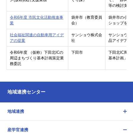
等の検討支援
令和6年度 市民文化活動推進事
袋井市（教育委員
袋井市の小学
業
会）
ショップを行
社会福祉関連の自動車用アイデ
サンショウ株式会
サンショウが
アの提案
社
品アイデアを
令和6年度 （仮称）下田北ICの
下田市
下田北IC周
周辺まちづくり基本計画策定業
基本計画」案
務委託
地域連携センター
地域連携
メ
ニ
産学官連携
ュ