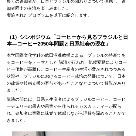
多くの参加者が、日本とブラジルの関わりについて体感し、参
加者同士の交流を楽しみました。
実施されたプログラムを以下に紹介します。
（1）シンポジウム「コーヒーから見るブラジルと日
本―コーヒー2050年問題と日系社会の現在」
本学国際文化学科の武田淳准教授による、ブラジルの特産であ
るコーヒーをテーマとした 講演が行われ、気候変動によりコー
ヒー価格が高騰し、コーヒー生産者の生活が脅かされつつある
状況や、ブラジルにおけるコーヒー栽培の発展について、日本
の政策や技術支援の寄与があったことなどについて解説があり
ました。
講演の間には、日系人生産者によるブラジルコーヒー、コーヒ
ーチェリーの果肉や果実から作られるカスカラティーが配ら
れ、参加者は実際に味覚で体感しながら理解を深めることがで
きました。