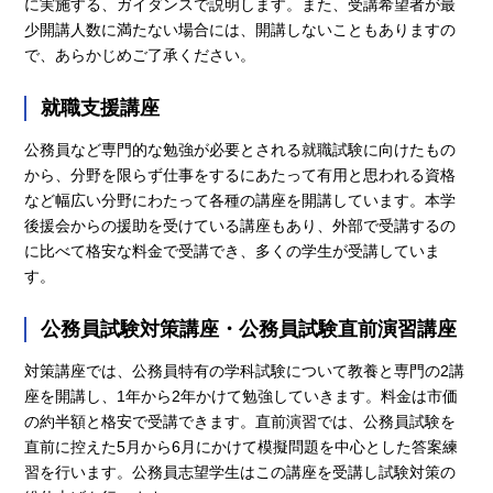
に実施する、ガイダンスで説明します。また、受講希望者が最
少開講人数に満たない場合には、開講しないこともありますの
で、あらかじめご了承ください。
就職支援講座
公務員など専門的な勉強が必要とされる就職試験に向けたもの
から、分野を限らず仕事をするにあたって有用と思われる資格
など幅広い分野にわたって各種の講座を開講しています。本学
後援会からの援助を受けている講座もあり、外部で受講するの
に比べて格安な料金で受講でき、多くの学生が受講していま
す。
公務員試験対策講座・公務員試験直前演習講座
対策講座では、公務員特有の学科試験について教養と専門の2講
座を開講し、1年から2年かけて勉強していきます。料金は市価
の約半額と格安で受講できます。直前演習では、公務員試験を
直前に控えた5月から6月にかけて模擬問題を中心とした答案練
習を行います。公務員志望学生はこの講座を受講し試験対策の