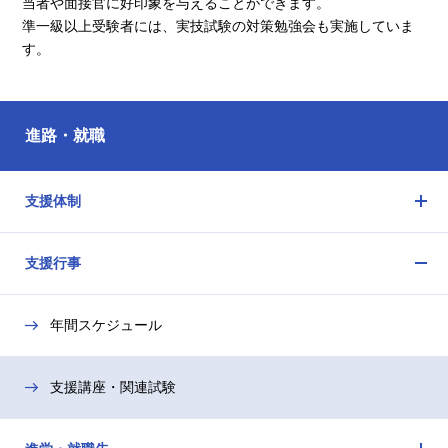
当者や面接官に好印象を与えることができます。
準一級以上受験者には、実技試験の対策勉強会も実施していま
す。
進路・就職
支援体制
メ
ニ
支援行事
ュ
メ
ー
ニ
を
年間スケジュール
ュ
開
ー
閉
を
支援講座・関連試験
開
閉