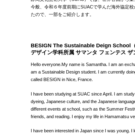
今般、令和６年度前期にSUACで学んだ海外協定校
たので、一部をご紹介します。
BESIGN The Sustainable Deign Sch
デザイン学科所属 サマンタ フェンテス ザ
Hello everyone.My name is Samantha. I am an exchan
am a Sustainable Design student. I am currently doin
called BESIGN in Nice, France.
I have been studying at SUAC since April. I am study
dyeing, Japanese culture, and the Japanese language.
different events at school, such as the Summer Festiv
friends, and reading. I enjoy my life in Hamamatsu v
I have been interested in Japan since I was young. I l