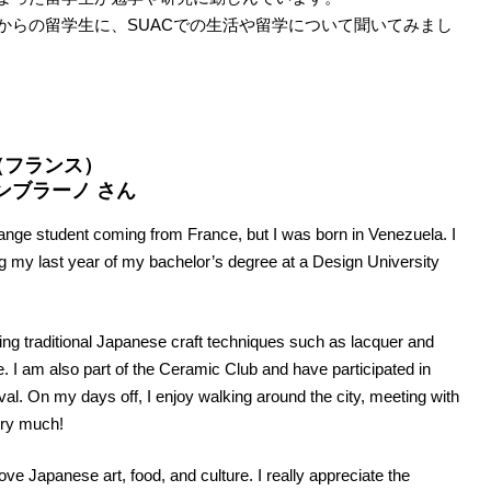
からの留学生に、SUACでの生活や留学について聞いてみまし
ool（フランス）
ンブラーノ さん
ge student coming from France, but I was born in Venezuela. I
g my last year of my bachelor’s degree at a Design University
ing traditional Japanese craft techniques such as lacquer and
 I am also part of the Ceramic Club and have participated in
al. On my days off, I enjoy walking around the city, meeting with
ery much!
ove Japanese art, food, and culture. I really appreciate the