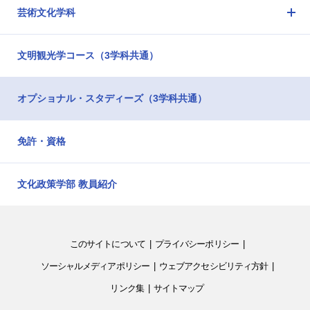
を
芸術文化学科
ュ
開
メ
ー
閉
ニ
を
文明観光学コース（3学科共通）
ュ
開
ー
閉
を
オプショナル・スタディーズ（3学科共通）
開
閉
免許・資格
文化政策学部 教員紹介
このサイトについて
プライバシーポリシー
ソーシャルメディアポリシー
ウェブアクセシビリティ方針
リンク集
サイトマップ