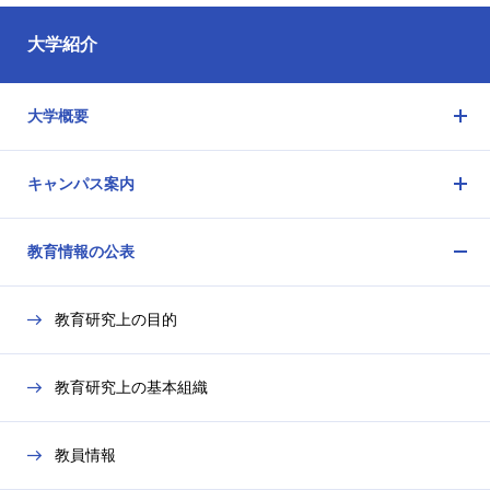
大学紹介
大学概要
メ
ニ
キャンパス案内
ュ
メ
ー
ニ
を
教育情報の公表
ュ
開
メ
ー
閉
ニ
を
教育研究上の目的
ュ
開
ー
閉
を
教育研究上の基本組織
開
閉
教員情報