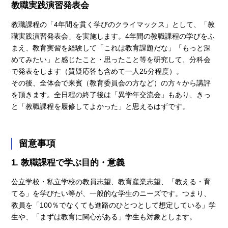
教職実践演習発表会
教職課程の「4年間を貫く学びのクライマックス」として、「教
職実践演習発表会」を実施します。4年間の教職課程の学びをふ
まえ、教育実習を経験して「これは教育課題だな」「もっと深
めてみたい」と感じたこと・思ったこと等を研究して、分科会
で発表をします（質疑応答も含めて一人25分程度）。
その後、全体会で来賓（教育委員会の方など）の方々から講評
を頂きます。全日程の終了後は「異学年交流会」もあり、きっ
と「教職課程を履修してよかった」と思えるはずです。
留意事項
1. 教職課程で学ぶ目的・意義
公立学校・私立学校の教員志望、教育産業志望、「教える・育
てる」を学びたい等が、一般的な学生のニーズです。つまり、
教員を「100％でなくても進路のひとつとして想定している」学
生や、「まずは教育に関心がある」学生も対象とします。