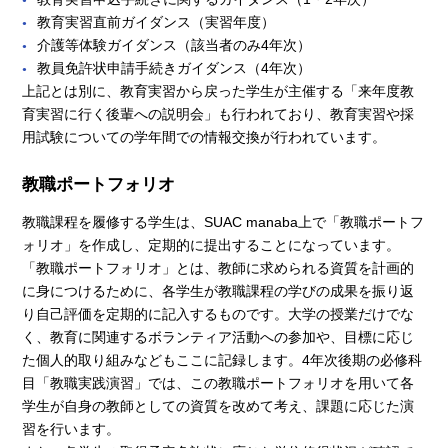
教育実習直前ガイダンス（実習年度）
介護等体験ガイダンス（該当者のみ4年次）
教員免許状申請手続きガイダンス（4年次）
上記とは別に、教育実習から戻った学生が主催する「来年度教
育実習に行く後輩への説明会」も行われており、教育実習や採
用試験についての学年間での情報交換が行われています。
教職ポートフォリオ
教職課程を履修する学生は、SUAC manaba上で「教職ポートフ
ォリオ」を作成し、定期的に提出することになっています。
「教職ポートフォリオ」とは、教師に求められる資質を計画的
に身につけるために、各学生が教職課程の学びの成果を振り返
り自己評価を定期的に記入するものです。大学の授業だけでな
く、教育に関連するボランティア活動への参加や、目標に応じ
た個人的取り組みなどもここに記録します。4年次後期の必修科
目「教職実践演習」では、この教職ポートフォリオを用いて各
学生が自身の教師としての資質を改めて考え、課題に応じた演
習を行います。