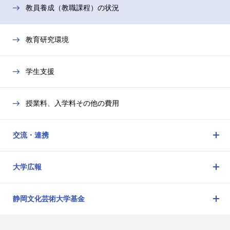
教員養成（教職課程）の状況
教育研究環境
学生支援
授業料、入学料その他の費用
交流・連携
メ
ニ
大学広報
ュ
メ
ー
ニ
を
静岡文化芸術大学基金
ュ
開
メ
ー
閉
ニ
を