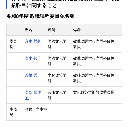
業科目に関すること
令和8年度 教職課程委員会名簿
氏名
所属
備考
委員
倉本 哲男
国際文化学
教職に関する専門科目担当
長
科
教員
高木 邦子
国際文化学
教職に関する専門科目担当
科
教員
曽根 秀一
文化政策学
教科に関する専門科目担当
科
教員
高島 知佐
芸術文化学
文化政策学部教務委員長
子
科
事務
教務・学生室
局