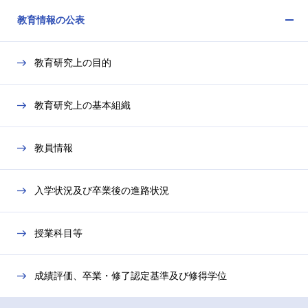
ニ
を
教育情報の公表
ュ
開
メ
ー
閉
ニ
を
教育研究上の目的
ュ
開
ー
閉
を
教育研究上の基本組織
開
閉
教員情報
入学状況及び卒業後の進路状況
授業科目等
成績評価、卒業・修了認定基準及び修得学位