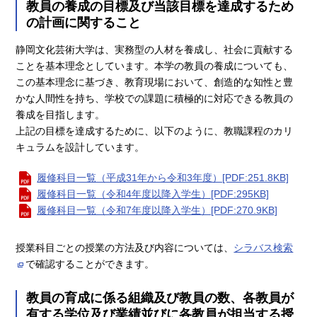
教員の養成の目標及び当該目標を達成するため
の計画に関すること
静岡文化芸術大学は、実務型の人材を養成し、社会に貢献する
ことを基本理念としています。本学の教員の養成についても、
この基本理念に基づき、教育現場において、創造的な知性と豊
かな人間性を持ち、学校での課題に積極的に対応できる教員の
養成を目指します。
上記の目標を達成するために、以下のように、教職課程のカリ
キュラムを設計しています。
履修科目一覧（平成31年から令和3年度）[PDF:251.8KB]
履修科目一覧（令和4年度以降入学生）[PDF:295KB]
履修科目一覧（令和7年度以降入学生）[PDF:270.9KB]
授業科目ごとの授業の方法及び内容については、
シラバス検索
で確認することができます。
教員の育成に係る組織及び教員の数、各教員が
有する学位及び業績並びに各教員が担当する授