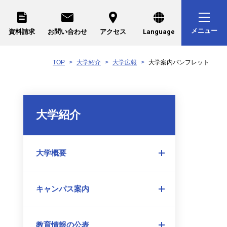
メニュー
資料請求
お問い合わせ
アクセス
Language
TOP
大学紹介
大学広報
大学案内パンフレット
大学紹介
大学概要
メ
ニ
キャンパス案内
ュ
メ
ー
ニ
を
教育情報の公表
ュ