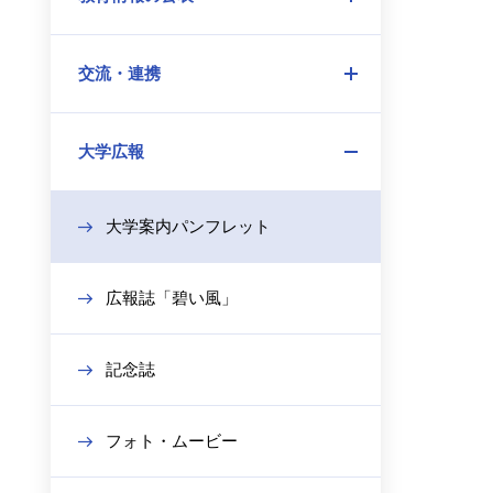
開
メ
ー
閉
ニ
を
交流・連携
ュ
開
メ
ー
閉
ニ
を
大学広報
ュ
開
メ
ー
閉
ニ
を
大学案内パンフレット
ュ
開
ー
閉
を
広報誌「碧い風」
開
閉
記念誌
フォト・ムービー