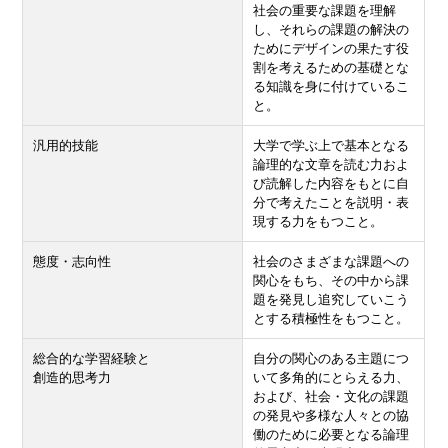
社会の重要な課題を理解
し、それらの課題の解決の
ためにデザインの果たす役
割を考えるための基礎とな
る知識を身に付けているこ
と。
汎用的技能
大学で学ぶ上で基本となる
論理的な文章を読む力およ
び読解した内容をもとに自
分で考えたことを説明・表
現する力をもつこと。
態度・志向性
社会のさまざまな課題への
関心をもち、その中から課
題を発見し追究していこう
とする積極性をもつこと。
総合的な学習経験と
自分の関心のある主題につ
創造的思考力
いて多角的にとらえる力、
および、社会・文化の課題
の発見や多様な人々との協
働のために必要となる論理