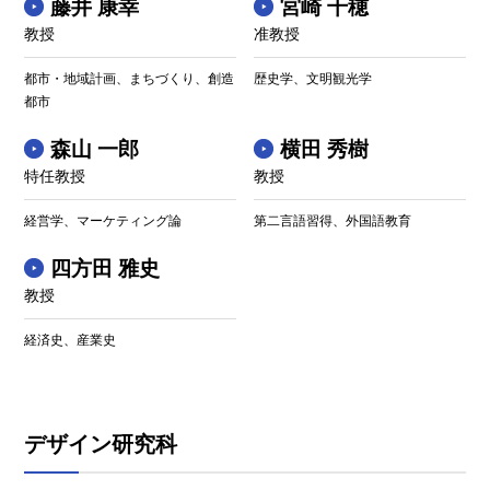
藤井 康幸
宮崎 千穂
教授
准教授
都市・地域計画、まちづくり、創造
歴史学、文明観光学
都市
森山 一郎
横田 秀樹
特任教授
教授
経営学、マーケティング論
第二言語習得、外国語教育
四方田 雅史
教授
経済史、産業史
デザイン研究科