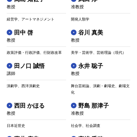
教授
准教授
経営学、アートマネジメント
開発人類学
田中 啓
谷川 真美
教授
教授
政策評価・行政評価、行財政改革
美学・芸術学、芸術理論（現代）
田ノ口 誠悟
永井 聡子
講師
教授
演劇学、西洋演劇史
舞台芸術論、演劇・劇場史、劇場文
化
西田 かほる
野島 那津子
教授
准教授
日本近世史
社会学、社会調査