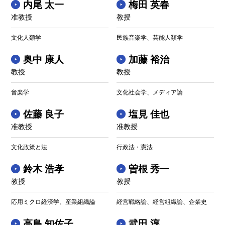
内尾 太一
梅田 英春
准教授
教授
文化人類学
民族音楽学、芸能人類学
奥中 康人
加藤 裕治
教授
教授
音楽学
文化社会学、メディア論
佐藤 良子
塩見 佳也
准教授
准教授
文化政策と法
行政法・憲法
鈴木 浩孝
曽根 秀一
教授
教授
応用ミクロ経済学、産業組織論
経営戦略論、経営組織論、企業史
高島 知佐子
武田 淳