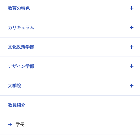
ニ
教育の特色
ュ
メ
ー
ニ
を
カリキュラム
ュ
開
メ
ー
閉
ニ
を
文化政策学部
ュ
開
メ
ー
閉
ニ
を
デザイン学部
ュ
開
メ
ー
閉
ニ
を
大学院
ュ
開
メ
ー
閉
ニ
を
教員紹介
ュ
開
メ
ー
閉
ニ
を
学長
ュ
開
ー
閉