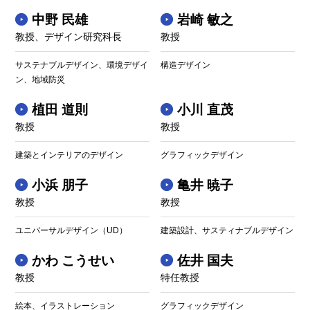
中野 民雄
岩崎 敏之
教授、デザイン研究科長
教授
サステナブルデザイン、環境デザイ
構造デザイン
ン、地域防災
植田 道則
小川 直茂
教授
教授
建築とインテリアのデザイン
グラフィックデザイン
小浜 朋子
亀井 暁子
教授
教授
ユニバーサルデザイン（UD）
建築設計、サスティナブルデザイン
かわ こうせい
佐井 国夫
教授
特任教授
絵本、イラストレーション
グラフィックデザイン