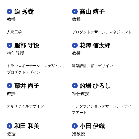
迫 秀樹
高山 靖子
教授
教授
人間工学
プロダクトデザイン、マネジメント
服部 守悦
花澤 信太郎
特任教授
教授
トランスポーテーションデザイン、
建築設計、都市デザイン
プロダクトデザイン
藤井 尚子
的場 ひろし
教授
特任教授
テキスタイルデザイン
インタラクションデザイン、メディ
アアート
和田 和美
小田 伊織
教授
准教授