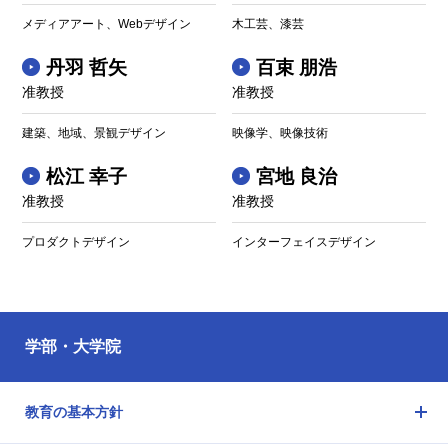
メディアアート、Webデザイン
木工芸、漆芸
丹羽 哲矢
百束 朋浩
准教授
准教授
建築、地域、景観デザイン
映像学、映像技術
松江 幸子
宮地 良治
准教授
准教授
プロダクトデザイン
インターフェイスデザイン
学部・大学院
教育の基本方針
メ