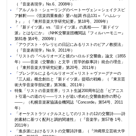
（『音楽表現学』No.6、2008年）
「アルノルト・シェーリングのベートーヴェン＝シェイクスピ
ア解釈――《弦楽四重奏曲》嬰ハ短調 作品131＝『ハムレッ
ト』」（『東邦音楽大学研究紀要』第18号、2009年）
「『新ドイツ派』vs.『旧ドイツ派』の真相――『新ドイツ
派』とはなにか」（NHK交響楽団機関誌『フィルハーモニー』
第81巻 第4号、2009年）
「アウグスト・ゲレリヒの日記にみるリストのピアノ教授法」
（『音楽表現学』No.9、2011年）
「リストの『ベルリオーズと彼のハロルド交響曲』論文（1855
年）――音楽（交響曲）と文学（哲学的叙事詩）統合の理念」
（『東邦音楽大学研究紀要』第20号、2011年）
「ブレンデルによるベルリオーズ＝リスト＝ヴァーグナーの
『三人組』概念創出と『新ドイツ派』提唱の戦略」（『東京芸
術大学音楽学部紀要』第36集、2011年）
特集「リストの音楽世界」リスト生誕200周年記念「ピアニス
ト引退への道のり――リストが追い求めた交響曲創作の野心
――」（札幌音楽家協議会機関誌『Concorde』第54号、2011
年）
「オーケストラツィクルスとしてのリストの12の交響詩――詩
的素材に基づく配列と調的関連性」（『音楽学』第57巻 1号、
2011年）
「進歩派におけるリストの交響詩評価」（『沖縄県立芸術大学