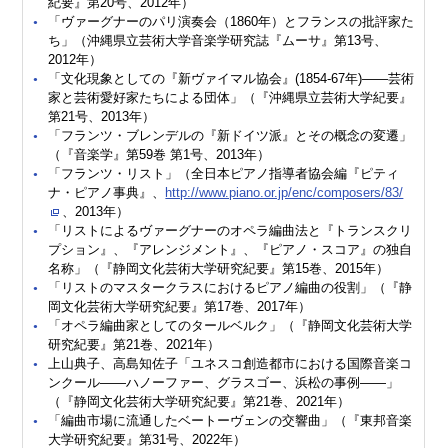
紀要』第20号、2012年）
「ヴァーグナーのパリ演奏会（1860年）とフランスの批評家た
ち」（沖縄県立芸術大学音楽学研究誌『ムーサ』第13号、
2012年）
「文化現象としての『新ヴァイマル協会』(1854-67年)――芸術
家と芸術愛好家たちによる団体」（『沖縄県立芸術大学紀要』
第21号、2013年）
「フランツ・ブレンデルの『新ドイツ派』とその概念の変遷」
（『音楽学』第59巻 第1号、2013年）
「フランツ・リスト」（全日本ピアノ指導者協会編『ピティ
ナ・ピアノ事典』、
http://www.piano.or.jp/enc/composers/83/
、2013年）
「リストによるヴァーグナーのオペラ編曲法と『トランスクリ
プション』、『アレンジメント』、『ピアノ・スコア』の独自
名称」（『静岡文化芸術大学研究紀要』第15巻、2015年）
「リストのマスタークラスにおけるピアノ編曲の役割」（『静
岡文化芸術大学研究紀要』第17巻、2017年）
「オペラ編曲家としてのタールベルク」（『静岡文化芸術大学
研究紀要』第21巻、2021年）
上山典子、高島知佐子「ユネスコ創造都市における国際音楽コ
ンクール――ハノーファー、グラスゴー、浜松の事例――」
（『静岡文化芸術大学研究紀要』第21巻、2021年）
「編曲市場に流通したベートーヴェンの交響曲」（『東邦音楽
大学研究紀要』第31号、2022年）