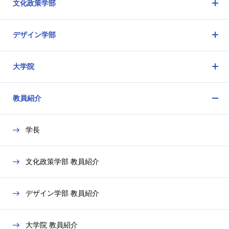
文化政策学部
ュ
開
メ
ー
閉
ニ
を
デザイン学部
ュ
開
メ
ー
閉
ニ
を
大学院
ュ
開
メ
ー
閉
ニ
を
教員紹介
ュ
開
メ
ー
閉
ニ
を
学長
ュ
開
ー
閉
を
文化政策学部 教員紹介
開
閉
デザイン学部 教員紹介
大学院 教員紹介