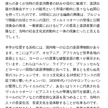
彼らの多くが当時の音楽消費者の好みや流行に敏感で、楽譜出
版や演奏会チケットの販売という市場の動向に並々ならぬ関心
を持っていたのです。19世紀における編曲の興隆は、ブルジョ
ワ階級の台頭とサロンの流行、ヴィルトゥオーソの登場と公開
演奏会の発達、一般家庭におけるピアノの普及と楽譜産業の盛
隆など、当時の社会文化史的動向と一体の現象だったと言える
でしょう。
本学が位置する浜松には、国内唯一の公立の楽器博物館があり
ます。そこにはアジア、オセアニア、アフリカなど世界各地の
楽器とともに、ヨーロッパの貴重な鍵盤楽器の数々が展示され
ています。これらはベルリン、ライプツィヒ、ブリュッセルな
どヨーロッパ屈指の楽器博物館と比べても、勝るとも劣らぬ充
実のコレクションです。ロココ文化栄える18世紀フランスの宮
廷で鳴り響いたチェンバロ、1830年代パリのサロンでショパン
が愛用したプレイエルのピアノ、あるいはリストに代表される
ヴィルトゥオーソ・ピアニストたちが華麗な技巧を披露したエ
ラールのピアノなどの歴史的な楽器を見つめることで、当時の
人々の音楽生活、音楽文化を追体験することが出来るのです。