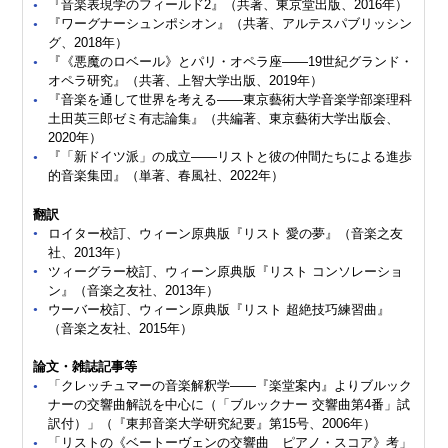
『音楽表現学のフィールド2』（共著、東京堂出版、2016年）
『ワーグナーシュンポシオン』（共著、アルテスパブリッシン
グ、2018年）
『《悪魔のロベール》とパリ・オペラ座――19世紀グランド・
オペラ研究』（共著、上智大学出版、2019年）
『音楽を通して世界を考える――東京藝術大学音楽学部楽理科
土田英三郎ゼミ有志論集』（共編著、東京藝術大学出版会、
2020年）
『「新ドイツ派」の成立――リストと彼の仲間たちによる進歩
的音楽集団』（単著、春風社、2022年）
翻訳
ロイター校訂、ウィーン原典版『リスト 愛の夢』（音楽之友
社、2013年）
ツィーグラー校訂、ウィーン原典版『リスト コンソレーショ
ン』（音楽之友社、2013年）
ウーバー校訂、ウィーン原典版『リスト 超絶技巧練習曲』
（音楽之友社、2015年）
論文・雑誌記事等
「クレッチュマーの音楽解釈学――『楽堂案内』よりブルック
ナーの交響曲解説を中心に（「ブルックナー 交響曲第4番」試
訳付）」（『東邦音楽大学研究紀要』第15号、2006年）
「リストの《ベートーヴェンの交響曲 ピアノ・スコア》考」