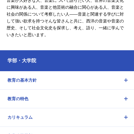
音楽が大好きな人、音楽について語りたい人、世界の音楽文化
に興味がある人、音楽と他芸術の融合に関心がある人、音楽と
社会の関係について考察したい人――音楽と関連する学びに対
して強い欲求を持つそんな皆さんと共に、西洋の音楽や音楽の
歴史、そして社会文化史を探求し、考え、語り、一緒に学んで
いきたいと思います。
学部・大学院
教育の基本方針
メ
ニ
教育の特色
ュ
メ
ー
ニ
を
カリキュラム
ュ
開
メ
ー
閉
ニ
を