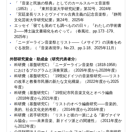
「『音楽と民族の祭典』としてのカールスルーエ音楽祭
（1853）」、『東邦音楽大学研究紀要』第32号、2024年
「宮廷楽長リストとヴァイマル古典主義の記念音楽祭」『静岡
文化芸術大学研究紀要』第24号、2025年
エッセイ「寝ても覚めても調べものの日々」『わたしの学術書
2――博士論文書籍化をめぐって』（春風社、pp.173 -179、
2025年）
「ニーダーライン音楽祭とリスト――《メサイア》の演奏をめ
ぐる攻防」（『音楽表現学』No.23、pp.1-18、2025年11月）
外部研究資金・助成金（研究代表者分
）
科研費（基盤研究C）「ニーダーライン音楽祭（1818-1958）
におけるプログラムと演奏実践」（2026年度から2028年度）
科研費（基盤研究C）「19世紀ドイツの音楽祭研究――リスト
の改革と教養市民層の新たな文化構築」（2022年度から2025
年度）
科研費（基盤研究C）「19世紀市民音楽文化とオペラ編曲
（2018年度から2021年度）
科研費（基盤研究C）「リストのオペラ編曲研究――音楽的、
美的、社会文化史的考察」（2014年度から2016年度）
科研費（若手研究B）「リストと彼の一派による『新ヴァイマ
ル協会』――未来音楽、新ドイツ派との関連性」（2011年度か
ら2012年度）
公益財団法人ローム ミュージック ファンデーション 音楽研究