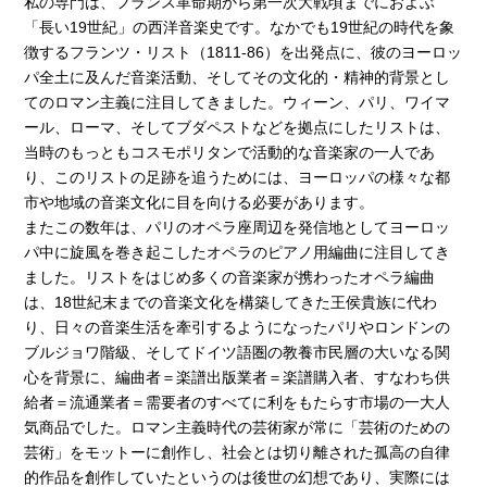
私の専門は、フランス革命期から第一次大戦頃までにおよぶ
「長い19世紀」の西洋音楽史です。なかでも19世紀の時代を象
徴するフランツ・リスト（1811-86）を出発点に、彼のヨーロッ
パ全土に及んだ音楽活動、そしてその文化的・精神的背景とし
てのロマン主義に注目してきました。ウィーン、パリ、ワイマ
ール、ローマ、そしてブダペストなどを拠点にしたリストは、
当時のもっともコスモポリタンで活動的な音楽家の一人であ
り、このリストの足跡を追うためには、ヨーロッパの様々な都
市や地域の音楽文化に目を向ける必要があります。
またこの数年は、パリのオペラ座周辺を発信地としてヨーロッ
パ中に旋風を巻き起こしたオペラのピアノ用編曲に注目してき
ました。リストをはじめ多くの音楽家が携わったオペラ編曲
は、18世紀末までの音楽文化を構築してきた王侯貴族に代わ
り、日々の音楽生活を牽引するようになったパリやロンドンの
ブルジョワ階級、そしてドイツ語圏の教養市民層の大いなる関
心を背景に、編曲者＝楽譜出版業者＝楽譜購入者、すなわち供
給者＝流通業者＝需要者のすべてに利をもたらす市場の一大人
気商品でした。ロマン主義時代の芸術家が常に「芸術のための
芸術」をモットーに創作し、社会とは切り離された孤高の自律
的作品を創作していたというのは後世の幻想であり、実際には