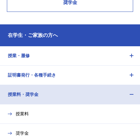
奨学金
在学生・ご家族の方へ
授業・履修
メ
ニ
証明書発行・各種手続き
ュ
メ
ー
ニ
を
授業料・奨学金
ュ
開
メ
ー
閉
ニ
を
授業料
ュ
開
ー
閉
を
奨学金
開