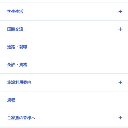
閉
学生生活
メ
ニ
国際交流
ュ
メ
ー
ニ
を
進路・就職
ュ
開
ー
閉
を
免許・資格
開
閉
施設利用案内
メ
ニ
規程
ュ
ー
を
ご家族の皆様へ
開
メ
閉