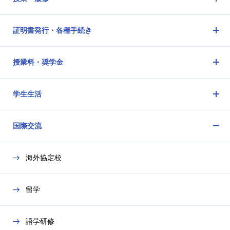
メ
ニ
証明書発行・各種手続き
ュ
メ
ー
ニ
を
授業料・奨学金
ュ
開
メ
ー
閉
ニ
を
学生生活
ュ
開
メ
ー
閉
ニ
を
国際交流
ュ
開
メ
ー
閉
ニ
を
海外協定校
ュ
開
ー
閉
を
留学
開
閉
語学研修