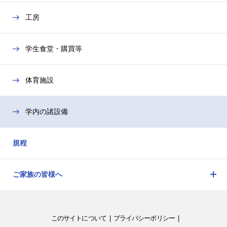
ニ
工房
ュ
ー
を
学生食堂・購買等
開
閉
体育施設
学内の諸設備
規程
ご家族の皆様へ
メ
ニ
ュ
このサイトについて
プライバシーポリシー
ー