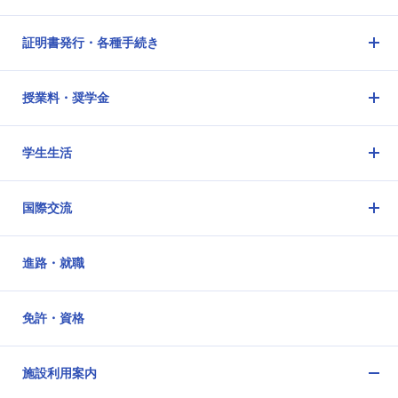
メ
ニ
証明書発行・各種手続き
ュ
メ
ー
ニ
を
授業料・奨学金
ュ
開
メ
ー
閉
ニ
を
学生生活
ュ
開
メ
ー
閉
ニ
を
国際交流
ュ
開
メ
ー
閉
ニ
を
進路・就職
ュ
開
ー
閉
を
免許・資格
開
閉
施設利用案内
メ