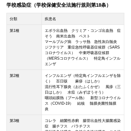
学校感染症（学校保健安全法施行規則第18条）
分類
疾患名
第1種
エボラ出血熱 クリミア・コンゴ出血熱 痘
そう 南米出血熱 ペスト
マールブルグ病 ラッサ熱 急性灰白髄炎
ジフテリア 重症急性呼吸器症候群（SARS
コロナウイルス） 中東呼吸器症候群
（MERSコロナウイルス） 特定鳥インフル
エンザ
第2種
インフルエンザ（特定鳥インフルエンザを除
く） 百日咳 麻疹（はしか）
流行性耳下腺炎（おたふくかぜ） 風疹（三
日はしか） 水痘（みずぼうそう）
咽頭結膜熱（プール熱） 新型コロナウイル
ス（COVID-19） 結核 髄膜炎菌性髄膜
炎
第3種
コレラ 細菌性赤痢 腸管出血性大腸菌感染
症 腸チフス パラチフス