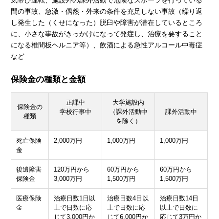
気帯び運転、施設外の課外活動で危険なスポーツを行っている
間の事故、急激・偶然・外来の条件を充足しない事故（繰り返
し発生した（くせになった）脱臼や障害が潜在しているところ
に、小さな事故がきっかけになって発症し、治療を要すること
になる椎間板ヘルニア等）、飲酒による急性アルコール中毒症
など
保険金の種類と金額
正課中
大学施設内
保険金の
学校行事中
（課外活動中
課外活動中
種類
を除く）
死亡保険
2,000万円
1,000万円
1,000万円
金
後遺障害
120万円から
60万円から
60万円から
保険金
3,000万円
1,500万円
1,500万円
医療保険
治療日数1日以
治療日数4日以
治療日数14日
金
上で日数に応
上で日数に応
以上で日数に
じて3,000円か
じて6,000円か
応じて3万円か