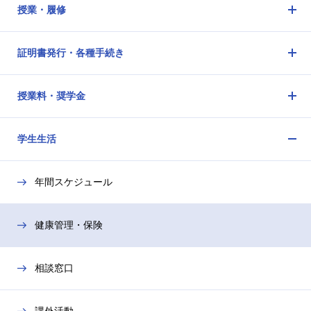
授業・履修
メ
ニ
証明書発行・各種手続き
ュ
メ
ー
ニ
を
授業料・奨学金
ュ
開
メ
ー
閉
ニ
を
学生生活
ュ
開
メ
ー
閉
ニ
を
年間スケジュール
ュ
開
ー
閉
を
健康管理・保険
開
閉
相談窓口