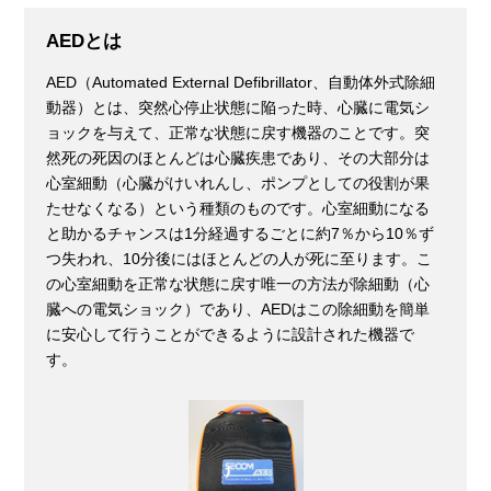
AEDとは
AED（Automated External Defibrillator、自動体外式除細
動器）とは、突然心停止状態に陥った時、心臓に電気シ
ョックを与えて、正常な状態に戻す機器のことです。突
然死の死因のほとんどは心臓疾患であり、その大部分は
心室細動（心臓がけいれんし、ポンプとしての役割が果
たせなくなる）という種類のものです。心室細動になる
と助かるチャンスは1分経過するごとに約7％から10％ず
つ失われ、10分後にはほとんどの人が死に至ります。こ
の心室細動を正常な状態に戻す唯一の方法が除細動（心
臓への電気ショック）であり、AEDはこの除細動を簡単
に安心して行うことができるように設計された機器で
す。