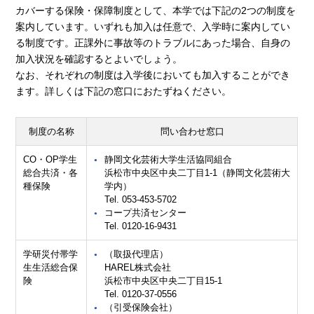
カバーする保険・保障制度として、本学では下記の2つの制度を
案内しています。いずれも加入は任意で、入学時に案内してい
る制度です。正課外に事故等のトラブルにあった場合、自身の
加入状況を確認するとよいでしょう。
なお、それぞれの制度は入学後においても加入することができ
ます。詳しくは下記の窓口におたずねください。
制度の名称
問い合わせ窓口
CO・OP学生
​静岡文化芸術大学生活協同組合
総合共済・各
浜松市中央区中央二丁目1-1（静岡文化芸術大
種保険
学内）
Tel. 053-453-5702
コープ共済センター
Tel. 0120-16-9431
学研災付帯学
（取扱代理店）
生生活総合保
HAREL株式会社
険
浜松市中央区中央二丁目15-1
Tel. 0120-37-0556
（引受保険会社）