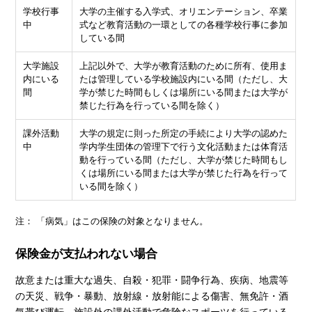
学校行事
大学の主催する入学式、オリエンテーション、卒業
中
式など教育活動の一環としての各種学校行事に参加
している間
大学施設
上記以外で、大学が教育活動のために所有、使用ま
内にいる
たは管理している学校施設内にいる間（ただし、大
間
学が禁じた時間もしくは場所にいる間または大学が
禁じた行為を行っている間を除く）
課外活動
大学の規定に則った所定の手続により大学の認めた
中
学内学生団体の管理下で行う文化活動または体育活
動を行っている間（ただし、大学が禁じた時間もし
くは場所にいる間または大学が禁じた行為を行って
いる間を除く）
注： 「病気」はこの保険の対象となりません。
保険金が支払われない場合
故意または重大な過失、自殺・犯罪・闘争行為、疾病、地震等
の天災、戦争・暴動、放射線・放射能による傷害、無免許・酒