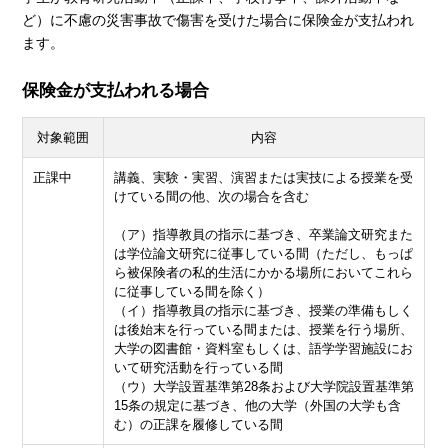
ど）に不慮の災害事故で傷害を受けた場合に保険金が支払われ
ます。
保険金が支払われる場合
対象範囲
内容
正課中
講義、実験・実習、演習または実技による授業を受
けている間の他、次の場合を含む
（ア）指導教員の指示に基づき、卒業論文研究また
は学位論文研究に従事している間（ただし、もっぱ
ら被保険者の私的生活にかかる場所においてこれら
に従事している間を除く）
（イ）指導教員の指示に基づき、授業の準備もしく
は後始末を行っている間または、授業を行う場所、
大学の図書館・資料室もしくは、語学学習施設にお
いて研究活動を行っている間
（ウ）大学設置基準第28条および大学院設置基準第
15条の規定に基づき、他の大学（外国の大学も含
む）の正課を履修している間