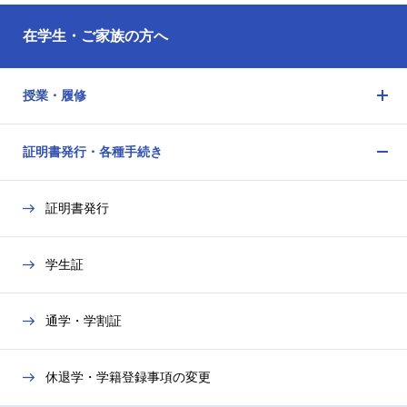
在学生・ご家族の方へ
授業・履修
メ
ニ
証明書発行・各種手続き
ュ
メ
ー
ニ
を
証明書発行
ュ
開
ー
閉
を
学生証
開
閉
通学・学割証
休退学・学籍登録事項の変更