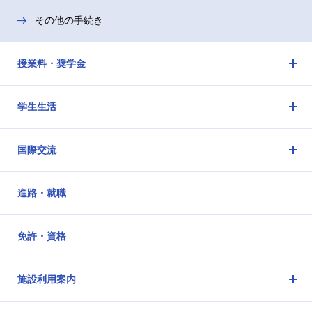
その他の手続き
授業料・奨学金
メ
ニ
学生生活
ュ
メ
ー
ニ
を
国際交流
ュ
開
メ
ー
閉
ニ
を
進路・就職
ュ
開
ー
閉
を
免許・資格
開
閉
施設利用案内
メ
ニ