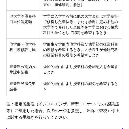
末の「履修細則」参照）
他大学等履修科
本学に入学する前に他の大学または大学院等
目単位認定願
で修得した単位等、または学則に定める他の
大学等で修得した単位等を本学における授業
科目の単位として認定を希望するとき
他学部・他学科
学部生が学部内他学科及び他学部の授業科目
科目履修許可願
の履修を希望するとき。大学院生が他研究科
の授業科目の履修を希望するとき
授業料分割納入
経済的理由により授業料の分割納入を希望す
承認申請書
るとき
授業料等減免申
経済的理由により授業料の減免を希望すると
請書
き
注：指定感染症（インフルエンザ、新型コロナウイルス感染症
等）に罹患した場合、次のページを参照し、出席（登校）停止
に関する手続きを行ってください。