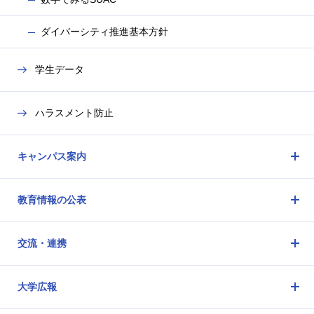
ダイバーシティ推進基本方針
学生データ
ハラスメント防止
キャンパス案内
メ
ニ
教育情報の公表
ュ
メ
ー
ニ
を
交流・連携
ュ
開
メ
ー
閉
ニ
を
大学広報
ュ
開
メ
ー
閉